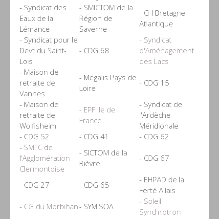
- Syndicat des
- SMICTOM de la
- CH Bretagne
Eaux de la
Région de
Atlantique
Lémance
Saverne
- Syndicat pour le
- Syndicat
Devt du Saint-
- CDG 68
d'Aménagement
Lois
des Lacs
- Maison de
- Megalis Pays de
retraite de
- CDG 15
Loire
Vannes
- Maison de
- Syndicat de
- EPF Ile de
retraite de
l'Ardèche
France
Wolfisheim
Méridionale
- CDG 52
- CDG 41
- CDG 62
- SMTC de
- SICTOM de la
l'Agglomération
- CDG 67
Bièvre
Clermontoise
- EHPAD de la
- CDG 27
- CDG 65
Ferté Allais
-
Soleil
- CG du Morbihan
- SYMISOA
Synchrotron