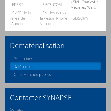
- SIVU Charleville
- EPF 92
- SIECEUTOM
Mezieres Warq
-
SIAEP de la
-
SM des eaux de
vallée de
la Région Rhone
-
SIBSOMV
l'Aubetin
Ventoux
Dématérialisation
Prestations
Références
Offre Marchés publics
Contacter SYNAPSE
Contact