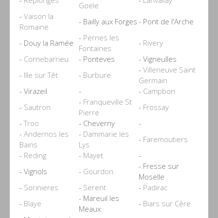
Goële
-
Vaison la
- Bailly aux Forges
- Pont de l'Arche
Romaine
-
Pernes les
- Douy la Ramée
-
Rivery
Fontaines
-
Cornebarrieu
- Ponteves
- Vigneulles
-
Villeneuve Saint
-
Ille sur Têt
-
Burbure
Germain
- Virazeil
-
-
Campbon
-
Franqueville St
-
Sautron
-
Frossay
Pierre
-
Troo
- Cheverny
-
-
Andernos les
-
Dammarie les
-
Faremoutiers
Bains
Lys
-
Reding
-
Mayet
-
- Fresse sur
- Vignols
-
Gourdon
Moselle
-
Sorinieres
-
Serent
-
Padirac
- Mareuil les
-
Blaye
-
Biars sur Cère
Meaux