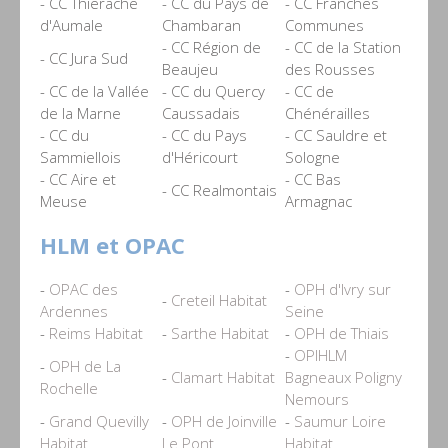
- CC Thierache
- CC du Pays de
- CC Franches
d'Aumale
Chambaran
Communes
- CC Région de
- CC de la Station
- CC Jura Sud
Beaujeu
des Rousses
- CC de la Vallée
- CC du Quercy
- CC de
de la Marne
Caussadais
Chénérailles
- CC du
- CC du Pays
- CC Sauldre et
Sammiellois
d'Héricourt
Sologne
- CC Aire et
- CC Bas
- CC Realmontais
Meuse
Armagnac
HLM et OPAC
-
OPAC des
-
OPH d'Ivry sur
-
Creteil Habitat
Ardennes
Seine
-
Reims Habitat
-
Sarthe Habitat
-
OPH de Thiais
-
OPIHLM
-
OPH de La
-
Clamart Habitat
Bagneaux Poligny
Rochelle
Nemours
-
Grand Quevilly
-
OPH de Joinville
-
Saumur Loire
Habitat
Le Pont
Habitat