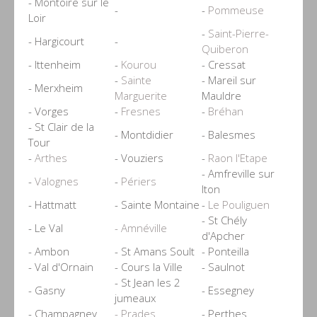
- Montoire sur le
-
-
Pommeuse
Loir
-
Saint-Pierre-
- Hargicourt
-
Quiberon
- Ittenheim
-
Kourou
- Cressat
-
Sainte
- Mareil sur
- Merxheim
Marguerite
Mauldre
- Vorges
-
Fresnes
-
Bréhan
- St Clair de la
- Montdidier
- Balesmes
Tour
-
Arthes
- Vouziers
-
Raon l'Etape
- Amfreville sur
-
Valognes
-
Périers
Iton
- Hattmatt
- Sainte Montaine
-
Le Pouliguen
- St Chély
- Le Val
- Amnéville
d'Apcher
- Ambon
- St Amans Soult
- Ponteilla
- Val d'Ornain
- Cours la Ville
- Saulnot
- St Jean les 2
- Gasny
- Essegney
jumeaux
- Champagney
- Prades
- Perthes