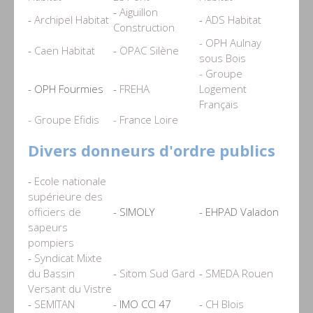
-
Aiguillon
-
Archipel Habitat
-
ADS Habitat
Construction
- OPH Aulnay
-
Caen Habitat
-
OPAC Silène
sous Bois
- Groupe
- OPH Fourmies
-
FREHA
Logement
Français
- Groupe Efidis
- France Loire
Divers donneurs d'ordre publics
-
Ecole nationale
supérieure des
officiers de
- SIMOLY
- EHPAD Valadon
sapeurs
pompiers
-
Syndicat Mixte
du Bassin
-
Sitom Sud Gard
-
SMEDA Rouen
Versant du Vistre
-
SEMITAN
- IMO CCI 47
-
CH Blois