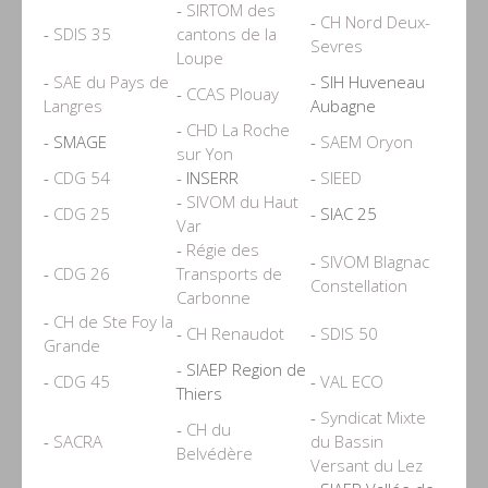
-
SIRTOM des
-
CH Nord Deux-
-
SDIS 35
cantons de la
Sevres
Loupe
-
SAE du Pays de
- SIH Huveneau
-
CCAS Plouay
Langres
Aubagne
-
CHD La Roche
- SMAGE
-
SAEM Oryon
sur Yon
-
CDG 54
- INSERR
-
SIEED
-
SIVOM du Haut
-
CDG 25
- SIAC 25
Var
-
Régie des
-
SIVOM Blagnac
-
CDG 26
Transports de
Constellation
Carbonne
-
CH de Ste Foy la
-
CH Renaudot
-
SDIS 50
Grande
- SIAEP Region de
-
CDG 45
-
VAL ECO
Thiers
-
Syndicat Mixte
-
CH du
-
SACRA
du Bassin
Belvédère
Versant du Lez