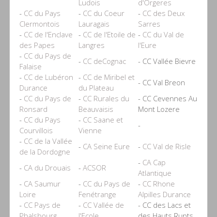
Ludois
d'Orgeres
-
CC du Pays
-
CC du Coeur
-
CC des Deux
Clermontois
Lauragais
Sarres
-
CC de l'Enclave
-
CC de l'Etoile de
-
CC du Val de
des Papes
Langres
l'Eure
-
CC du Pays de
-
CC deCognac
- CC Vallée Bievre
Falaise
-
CC de Lubéron
-
CC de Miribel et
- CC Val Breon
Durance
du Plateau
-
CC du Pays de
-
CC Rurales du
- CC Cevennes Au
Ronsard
Beauvaisis
Mont Lozere
-
CC du Pays
-
CC Saane et
-
Courvillois
Vienne
-
CC de la Vallée
-
CA Seine Eure
-
CC Val de Risle
de la Dordogne
-
CA Cap
-
CA du Drouais
-
ACSOR
Atlantique
-
CA Saumur
-
CC du Pays de
-
CC Rhone
Loire
Fenétrange
Alpilles Durance
-
CC Pays de
-
CC Vallée de
- CC des Lacs et
Phalsbourg
l'Ecole
des Hauts Rupts