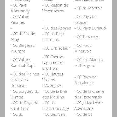
- CC Pays
- CC Region de
-
CC du Montois
Montmedy
Vezenobres
- CC Val de
-
CC Pays de
-
Pesmes
Falaise
-
-
CC des Aspres
-
CC Pays Buriaud
- CC du Val de
-
CC du Pays
-
CC Tenareze
Gray
d'Ornans
-
CC Bergerac
-
CC Haut-
-
CC Orb et Jaur
Pourpre
Minervois
- CC Canton
- CC Vallons
-
CC Isle-Manoire
Laplume en
Bouchot Rupt
en Perigord
Bruilhois
-
CC des Plaines
- CC Hautes
-
CC Pays de
et Vallées
Vallées
Forcalquier
Dunoises
d'Azergues
-
CC Sorgues du
-
CC de la Brie
-
CC de la Chaine
Comtat
des Moulins
des Tisserands
-
CC du Pays de
-
CC du
- CC Juillac Loyre
Saint-Céré
Rivesaltais-Agly
Auverzere
-
CC du
-
CC des Vals
-
CC de St