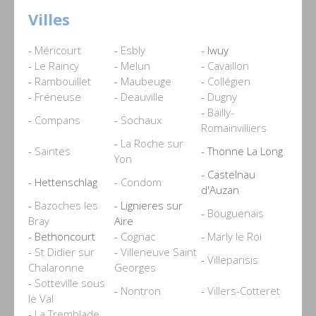
Villes
-
Méricourt
-
Esbly
- Iwuy
-
Le Raincy
-
Melun
-
Cavaillon
-
Rambouillet
-
Maubeuge
-
Collégien
-
Fréneuse
-
Deauville
-
Dugny
-
Bailly-
-
Compans
-
Sochaux
Romainvilliers
-
La Roche sur
-
Saintes
- Thonne La Long
Yon
- Castelnau
- Hettenschlag
-
Condom
d'Auzan
-
Bazoches les
- Lignieres sur
-
Bouguenais
Bray
Aire
- Bethoncourt
-
Cognac
-
Marly le Roi
-
St Didier sur
-
Villeneuve Saint
-
Villeparisis
Chalaronne
Georges
-
Sotteville sous
-
Nontron
-
Villers-Cotteret
le Val
-
La Tremblade