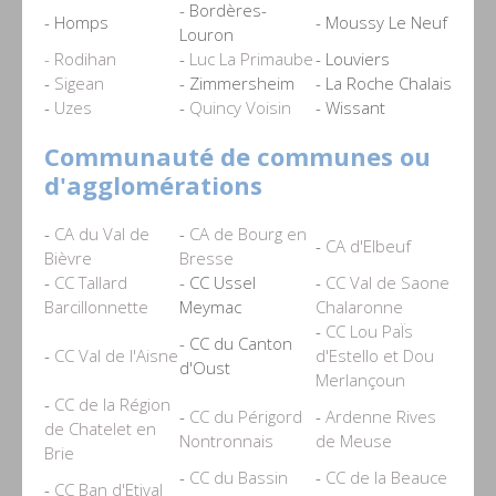
- Bordères-
- Homps
- Moussy Le Neuf
Louron
- Rodihan
-
Luc La Primaube
- Louviers
-
Sigean
- Zimmersheim
- La Roche Chalais
-
Uzes
-
Quincy Voisin
- Wissant
Communauté de communes ou
d'agglomérations
-
CA du Val de
-
CA de Bourg en
-
CA d'Elbeuf
Bièvre
Bresse
-
CC Tallard
- CC Ussel
-
CC Val de Saone
Barcillonnette
Meymac
Chalaronne
-
CC Lou PaÏs
- CC du Canton
-
CC Val de l'Aisne
d'Estello et Dou
d'Oust
Merlançoun
-
CC de la Région
-
CC du Périgord
-
Ardenne Rives
de Chatelet en
Nontronnais
de Meuse
Brie
-
CC du Bassin
-
CC de la Beauce
-
CC Ban d'Etival