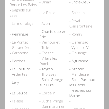
-
Dinan
- Entre-Deux
Ronce Les Bains
-
Bagnols sur
-
La Baule
-
Saint Lo
ceze
-
Etival
-
Larmor plage
-
Avon
Clairefontaine
- Chanteloup en
- Reiningue
-
Romily
Brie
-
Le Pontet
-
Vernouillet
-
Clarensac
-
Garancières
-
Tulle
- Vyans le Val
-
Carbonne
-
Crosne
-
Clouange
-
Villars les
-
Perthes
- Aigurande
Dombes
- La Couture
- Teyran
- Azereix
-
Ardentes
-
Thoissey
-
Mandeure
- Saint George
- Saint Pardoux
- Lery
sur Eure
les Cards
- Fresnes sur
- La Saulce
-
Corbelin
Marne
-
Falaise
-
Luche Pringe
-
-
Dammartin-en-
-
Replonges
-
Lanvallay