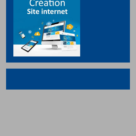
A propos de SYNAPSE
Dématérialisation / Web / Communication publique
depuis 2003
L'équipe
Voir les membres