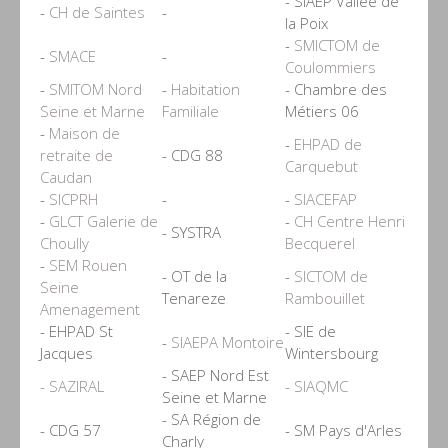
- SIAEP Vallée de
-
CH de Saintes
-
la Poix
-
SMICTOM de
-
SMACE
-
Coulommiers
-
SMITOM Nord
-
Habitation
- Chambre des
Seine et Marne
Familiale
Métiers 06
-
Maison de
-
EHPAD de
retraite de
- CDG 88
Carquebut
Caudan
-
SICPRH
-
-
SIACEFAP
-
GLCT Galerie de
-
CH Centre Henri
- SYSTRA
Choully
Becquerel
-
SEM Rouen
- OT de la
-
SICTOM de
Seine
Tenareze
Rambouillet
Amenagement
- EHPAD St
- SIE de
-
SIAEPA Montoire
Jacques
Wintersbourg
- SAEP Nord Est
- SAZIRAL
- SIAQMC
Seine et Marne
- SA Région de
- CDG 57
- SM Pays d'Arles
Charly