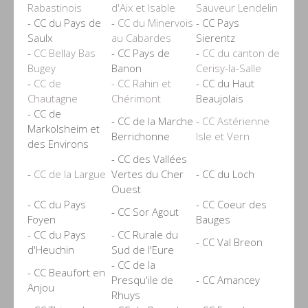
Rabastinois
d'Aix et Isable
Sauveur Lendelin
- CC du Pays de
-
CC du Minervois
- CC Pays
Saulx
au Cabardes
Sierentz
-
CC Bellay Bas
- CC Pays de
-
CC du canton de
Bugey
Banon
Cerisy-la-Salle
-
CC de
- CC Rahin et
- CC du Haut
Chautagne
Chérimont
Beaujolais
- CC de
- CC de la Marche
- CC Astérienne
Markolsheim et
Berrichonne
Isle et Vern
des Environs
- CC des Vallées
-
CC de la Largue
Vertes du Cher
- CC du Loch
Ouest
- CC du Pays
- CC Coeur des
- CC Sor Agout
Foyen
Bauges
- CC du Pays
- CC Rurale du
- CC Val Breon
d'Heuchin
Sud de l'Eure
- CC de la
- CC Beaufort en
Presqu'ile de
- CC Amancey
Anjou
Rhuys