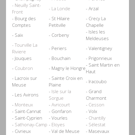
- Neuilly Saint-
- La Londe
- Arzal
Front
- Bourg des
- St Hilaire
- Crecy La
Comptes
Petitville
Chapelle
- Isles les
- Saïx
- Corbeny
Meldeuses
- Tourville La
- Periers
- Valentigney
Riviere
- Jouques
- Bouchain
- Prigonrieux
- Saint Martin en
-
Coubron
- Magny le Hongre
Haut
- Lacroix sur
- Sainte Croix en
- Iracoubo
Meuse
Plaine
-
Isle sur la
- Grand
- Les Avirons
Sorgue
Charmont
-
Monteux
-
Avricourt
-
Cesson
- Saint-Cannat
- Gonfaron
- Volx
- Saint-Cyprien
- Vourles
- Chantilly
-
Sathonay-Camp
-
Eloyes
-
Sélestat
- Civrieux
- Val de Meuse
- Masevaux