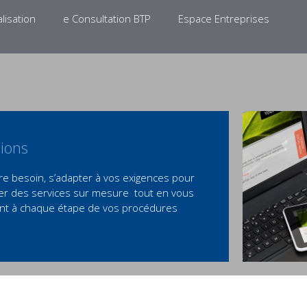
es cookies. En poursuivant votre navigation sur ce site, vous en acceptez l'utilisa
lisation
e Consultation BTP
Espace Entreprises
ions
re besoin, s’adapter à vos exigences pour
er des services sur mesure tout en vous
t à chaque étape de vos procédures